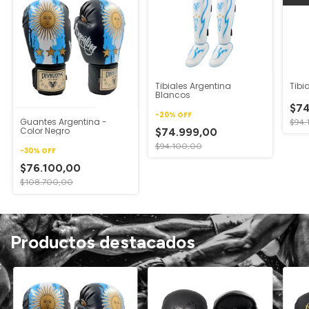
Tibiales Argentina
Tibi
Blancos
$74
-
20
%
OFF
Guantes Argentina -
$94.
Color Negro
$74.999,00
$94.100,00
-
30
%
OFF
$76.100,00
$108.700,00
Productos destacados