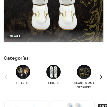
TIBIALES
Categorías
GUANTES
TIBIALES
GUANTES MMA
E
SPARRING
SIN 